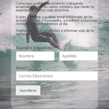
Como has podido ver estamos trabajando
incansablemente en varios módulos que harán tu
experiencia mucho más atractiva.
Si eres paciente y quieres estar informado de las
actualizaciones y novedades, suscríbete a nuestras
noticias te mantendremos al día.
Prometemos ser prudentes e informar solo de lo
necesario y relevante
Nombre y Apellido
*
Nombre
Apellidos
Email
*
Suscribirse